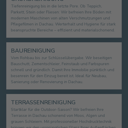
Tiefenreinigung bis in die letzte Pore. Ob Teppich,
Parkett, Stein oder Fliesen: Wir befreien Ihre Böden mit
modernen Maschinen von alten Verschmutzungen und
Pflegefilmen in Dachau. Werterhalt und Hygiene für stark
beanspruchte Bereiche – effizient und materialschonend.
BAUREINIGUNG
Vom Rohbau bis zur Schlüsselübergabe. Wir beseitigen
Bauschutt, Zementschleier, Feinstaub und Farbspuren
schnell und gründlich. Damit Ihre Immobilie pünktlich und
besenrein für den Einzug bereit ist. Ideal für Neubau,
Sanierung oder Renovierung in Dachau.
TERRASSENREINIGUNG
Startklar für die Outdoor-Saison? Wir befreien Ihre
Terrasse in Dachau schonend von Moos, Algen und
grauen Schleiern. Mit professioneller Hochdrucktechnik
bringen wir den ursprünglichen Glanz Ihrer Außenflächen