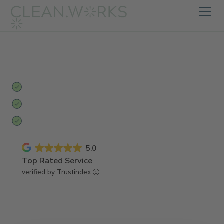
GEBÄUDEREINIGUNG
DACHAU
Ein Partner für alles:
Von Büroreinigung bis Baureinigung
aus einer Hand
Geschulte Mitarbeiter:
Unsere Mannschaft aus Dachau
Faire Preise:
Transparentes Angebot ohne versteckte
Kosten
5.0
Top Rated Service
verified by Trustindex